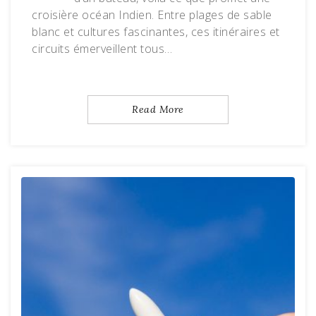
croisière océan Indien. Entre plages de sable
blanc et cultures fascinantes, ces itinéraires et
circuits émerveillent tous…
Read More